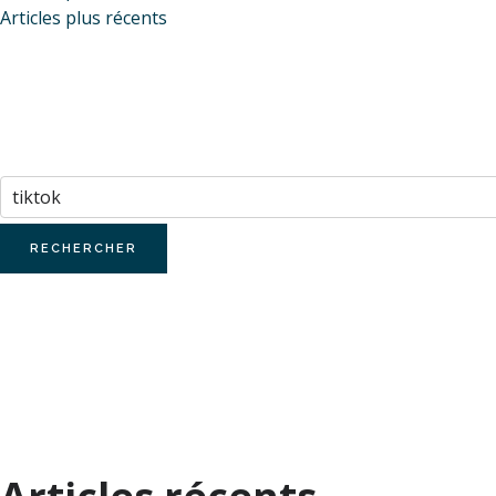
Navigation
Articles plus récents
des
articles
Rechercher :