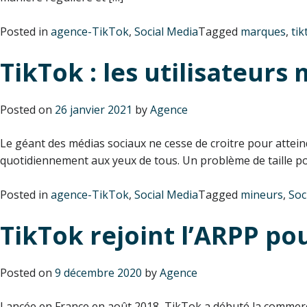
Posted in
agence-TikTok
,
Social Media
Tagged
marques
,
tik
TikTok : les utilisateurs
Posted on
26 janvier 2021
by
Agence
Le géant des médias sociaux ne cesse de croitre pour attein
quotidiennement aux yeux de tous. Un problème de taille pour
Posted in
agence-TikTok
,
Social Media
Tagged
mineurs
,
Soc
TikTok rejoint l’ARPP po
Posted on
9 décembre 2020
by
Agence
Lancée en France en août 2018, TikTok a débuté la commerci