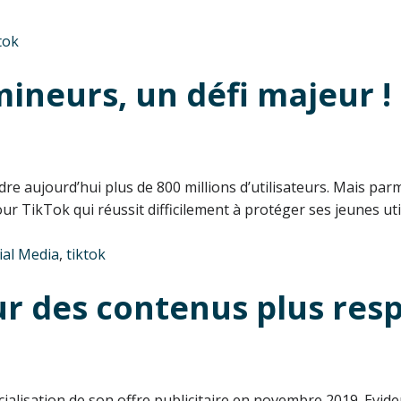
tok
 mineurs, un défi majeur !
dre aujourd’hui plus de 800 millions d’utilisateurs. Mais pa
 TikTok qui réussit difficilement à protéger ses jeunes util
ial Media
,
tiktok
ur des contenus plus res
alisation de son offre publicitaire en novembre 2019. Evid