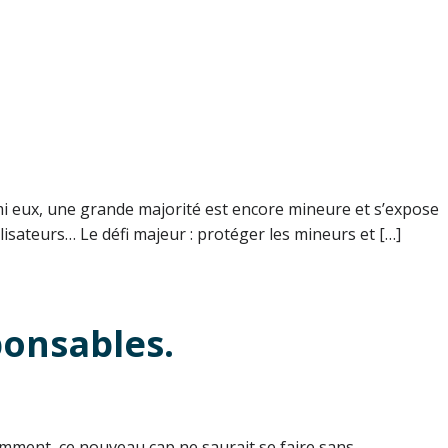
rmi eux, une grande majorité est encore mineure et s’expose
isateurs… Le défi majeur : protéger les mineurs et […]
ponsables.
emment, ce nouveau cap ne saurait se faire sans