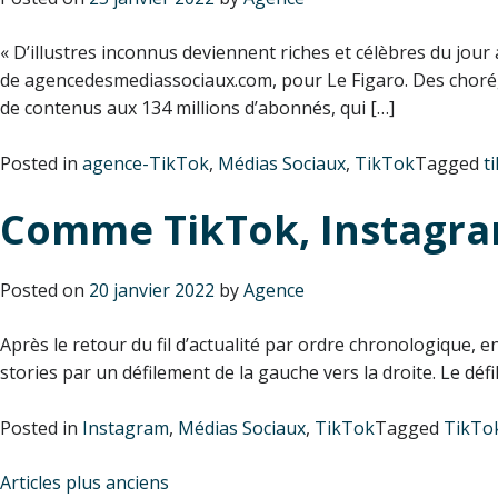
« D’illustres inconnus deviennent riches et célèbres du jou
de agencedesmediassociaux.com, pour Le Figaro. Des chorégr
de contenus aux 134 millions d’abonnés, qui […]
Posted in
agence-TikTok
,
Médias Sociaux
,
TikTok
Tagged
t
Comme TikTok, Instagram 
Posted on
20 janvier 2022
by
Agence
Après le retour du fil d’actualité par ordre chronologique, 
stories par un défilement de la gauche vers la droite. Le dé
Posted in
Instagram
,
Médias Sociaux
,
TikTok
Tagged
TikTo
Navigation
Articles plus anciens