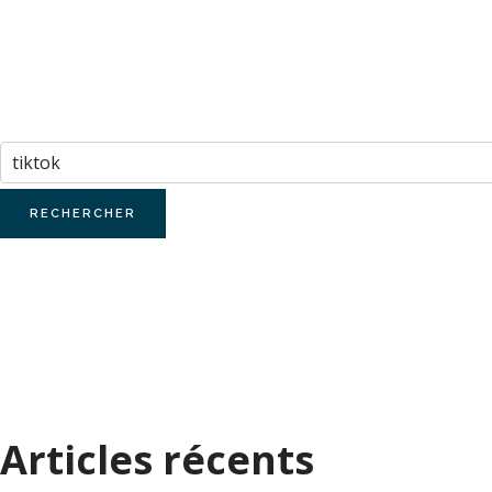
des
articles
Rechercher :
Articles récents