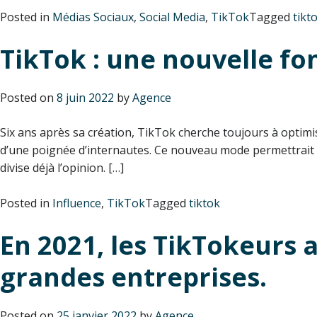
Posted in
Médias Sociaux
,
Social Media
,
TikTok
Tagged
tikt
TikTok : une nouvelle fon
Posted on
8 juin 2022
by
Agence
Six ans après sa création, TikTok cherche toujours à optimis
d’une poignée d’internautes. Ce nouveau mode permettrait 
divise déjà l’opinion. […]
Posted in
Influence
,
TikTok
Tagged
tiktok
En 2021, les TikTokeurs
grandes entreprises.
Posted on
25 janvier 2022
by
Agence