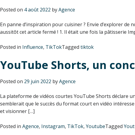
Posted on
4 août 2022
by
Agence
En panne d’inspiration pour cuisiner ? Envie d’explorer de
aussitôt cet article fermé ! 1. Il était une fois la pâtisserie
Posted in
Influence
,
TikTok
Tagged
tiktok
YouTube Shorts, un concu
Posted on
29 juin 2022
by
Agence
La plateforme de vidéos courtes YouTube Shorts déclare un
semblerait que le succès du format court en vidéo intéress
et visionner […]
Posted in
Agence
,
Instagram
,
TikTok
,
Youtube
Tagged
Yout