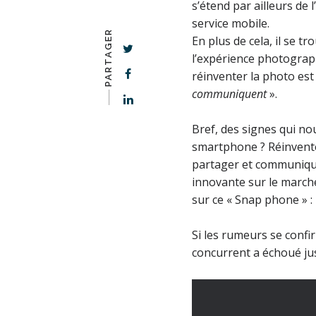
s’étend par ailleurs de 
service mobile.
PARTAGER
En plus de cela, il se t
l’expérience photograph
réinventer la photo est
communiquent
».
-–––
Bref, des signes qui no
smartphone ? Réinventer
partager et communiquer
innovante sur le marché
sur ce « Snap phone » :
Si les rumeurs se confi
concurrent a échoué jus