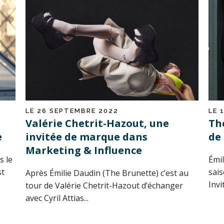
LE 26 SEPTEMBRE 2022
LE 
Valérie Chetrit-Hazout, une
Th
e
invitée de marque dans
de 
Marketing & Influence
s le
Émil
st
sai
Après Émilie Daudin (The Brunette) c’est au
Invi
tour de Valérie Chetrit-Hazout d’échanger
avec Cyril Attias...