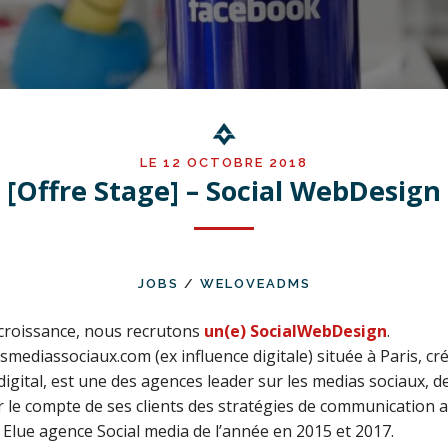
LE 12 OCTOBRE 2018
[Offre Stage] – Social WebDesign
JOBS
/
WELOVEADMS
 croissance, nous recrutons
un(e) SocialWebDesign
.
mediassociaux.com (ex influence digitale) située à Paris, cré
igital, est une des agences leader sur les medias sociaux, d
r le compte de ses clients des stratégies de communication
. Elue agence Social media de l’année en 2015 et 2017.