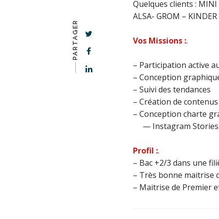
Quelques clients : MIN
ALSA- GROM – KINDER IC
PARTAGER
Vos Missions :
.
– Participation active a
-–––
– Conception graphique 
– Suivi des tendances
–
Création de contenus 
– Conception charte gra
— Instagram Stories
Profil :
.
– Bac +2/3 dans une fi
– Très bonne maitrise d
– Maitrise de Premier et