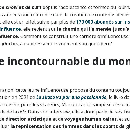
 de
snow
et de surf
depuis l’adolescence et formée au jour
 années une référence dans la création de contenus dédiés 
 elle est en effet suivie par plus de
170 000 abonnés sur I
Influence
, elle revient sur
le chemin qui l’a menée jusqu’
nfluence.
Comment se construit une carrière d’influenceuse 
s photos
, à quoi ressemble vraiment son quotidien ?
e incontournable du mon
ration, cette jeune influenceuse propose du contenu toujou
cation en 2021 de
Le skate vu par une passionnée
, le livre d
s conseils pour les skateurs, Manon Lanza s’impose désor
de de la
ride
. Dans son interview, elle a donc parlé de ses
to
 de
direction artistique
et de
voyages humanitaires
, et s
oluer
la représentation des femmes dans les sports de gli