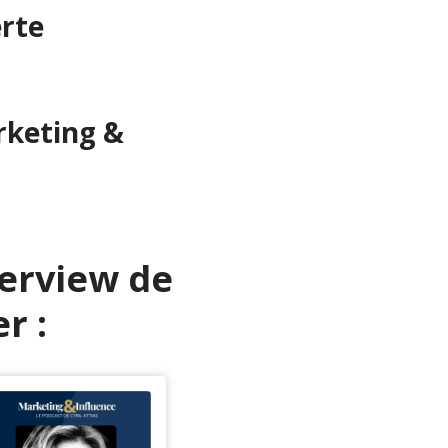
erte
rketing &
terview de
r :