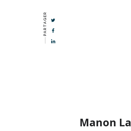
PARTAGER
-–––
Manon La