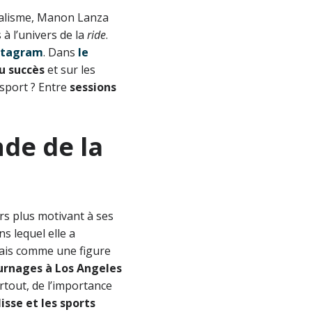
nalisme, Manon Lanza
à l’univers de la
ride
.
nstagram
. Dans
le
au succès
et sur les
sport ? Entre
sessions
de de la
rs plus motivant à ses
ans lequel elle a
mais comme une figure
urnages à Los Angeles
urtout, de l’importance
sse et les sports