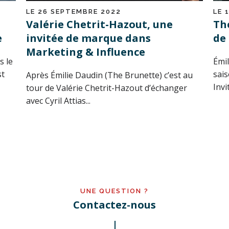
LE 26 SEPTEMBRE 2022
LE 
Valérie Chetrit-Hazout, une
Th
e
invitée de marque dans
de 
Marketing & Influence
s le
Émil
st
sai
Après Émilie Daudin (The Brunette) c’est au
Invi
tour de Valérie Chetrit-Hazout d’échanger
avec Cyril Attias...
UNE QUESTION ?
Contactez-nous