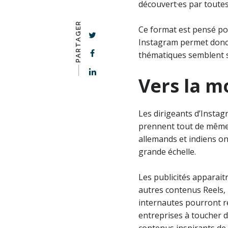
découvert·es par toutes
PARTAGER
Ce format est pensé p
Instagram permet donc l
thématiques semblent se
-–––
Vers la m
Les dirigeants d’Instag
prennent tout de même l
allemands et indiens ont
grande échelle.
Les publicités apparaitr
autres contenus Reels, 
internautes pourront re
entreprises à toucher 
contenus inspirants de 