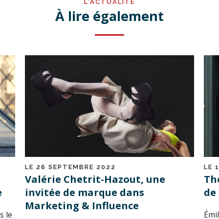
L'ACTUALITÉ
À lire également
LE 26 SEPTEMBRE 2022
LE 
Valérie Chetrit-Hazout, une
Th
e
invitée de marque dans
de 
Marketing & Influence
s le
Émil