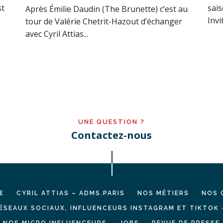
st
sai
Après Émilie Daudin (The Brunette) c’est au
Invi
tour de Valérie Chetrit-Hazout d’échanger
avec Cyril Attias...
UNE QUESTION ?
Contactez-nous
E
CYRIL ATTIAS – ADMS.PARIS
NOS MÉTIERS
NOS 
ÉSEAUX SOCIAUX, INFLUENCEURS INSTAGRAM ET TIKTOK 
NOS MICRO INFLUENCEURS
JOBS
REVUE DE PRESSE