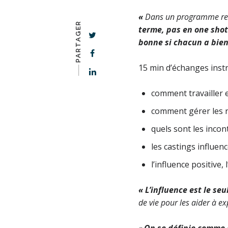
«
Dans un programme rela
PARTAGER
terme, pas en one sho
bonne si chacun a bien
15 min d’échanges instr
-–––
comment travailler e
comment gérer les r
quels sont les inco
les castings influen
l’influence positive, 
« L’influence est le se
de vie pour les aider à e
«
On se définie comme 