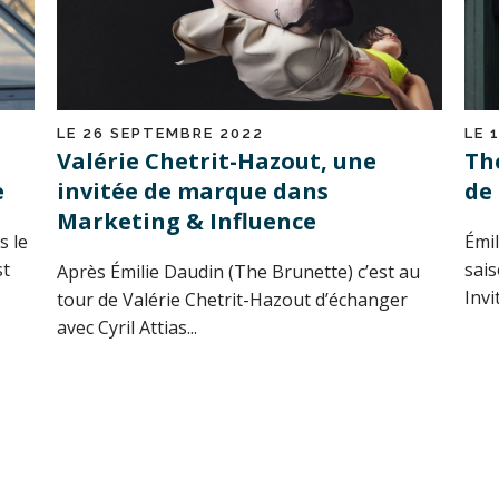
LE 26 SEPTEMBRE 2022
LE 
Valérie Chetrit-Hazout, une
Th
e
invitée de marque dans
de 
Marketing & Influence
s le
Émil
st
sai
Après Émilie Daudin (The Brunette) c’est au
Invi
tour de Valérie Chetrit-Hazout d’échanger
avec Cyril Attias...