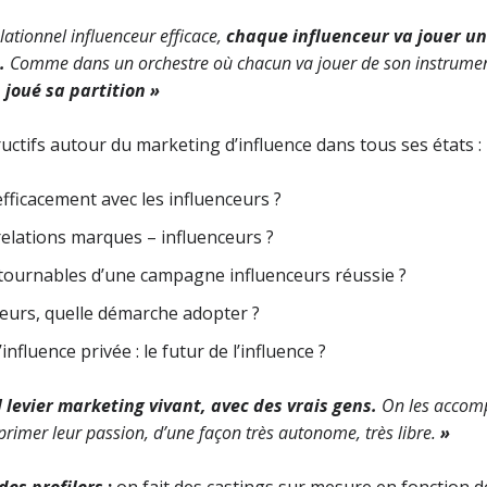
tionnel influenceur efficace,
chaque influenceur va jouer un r
t.
Comme dans un orchestre où chacun va jouer de son instrume
 joué sa partition »
uctifs autour du marketing d’influence dans tous ses états :
fficacement avec les influenceurs ?
elations marques – influenceurs ?
ntournables d’une campagne influenceurs réussie ?
ceurs, quelle démarche adopter ?
l’influence privée : le futur de l’influence ?
ul levier marketing vivant, avec des vrais gens.
On les acco
xprimer leur passion, d’une façon très autonome, très libre.
»
des profilers
:
on fait des castings sur mesure en fonction d