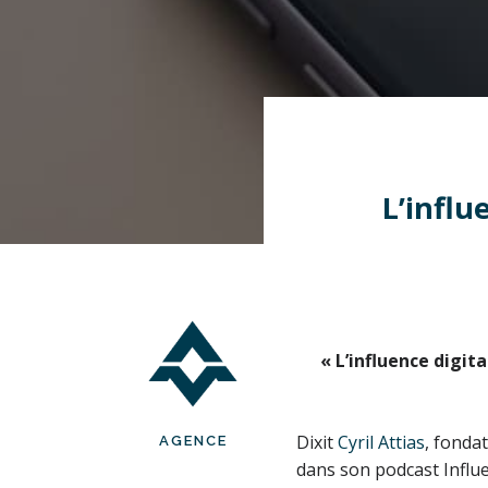
L’influ
« L’influence digit
Dixit
Cyril Attias
, fonda
AGENCE
dans son podcast Influe