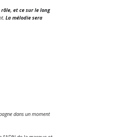
ôle, et ce sur le long
nt.
La mélodie sera
mpagne dans un moment
e l’ADN de la marque et